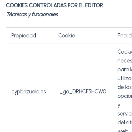
COOKIES CONTROLADAS POR EL EDITOR
Técnicas y funcionales
Propiedad
Cookie
Final
Cooki
neces
para l
utiliz
de las
cypbrizuela.es
_ga_DRHCF5HCW0
opcio
y
servic
del sit
web