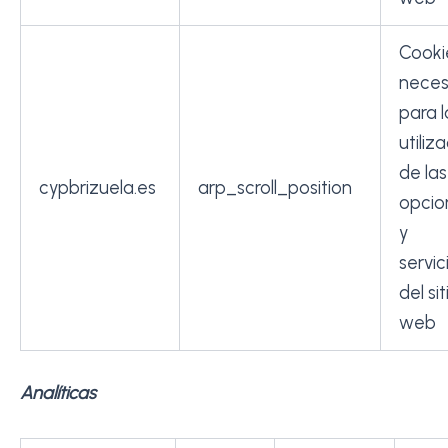
Cooki
neces
para l
utiliz
de las
cypbrizuela.es
arp_scroll_position
opcio
y
servic
del sit
web
Analíticas