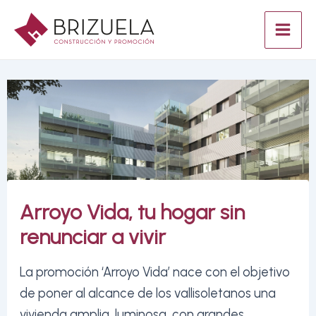
Ir
al
Mai
contenido
Men
Arroyo Vida, tu hogar sin
renunciar a vivir
La promoción ‘Arroyo Vida’ nace con el objetivo
de poner al alcance de los vallisoletanos una
vivienda amplia, luminosa, con grandes